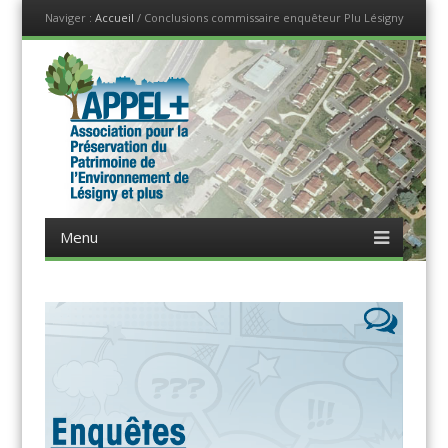
Naviger :
Accueil
/
Conclusions commissaire enquêteur Plu Lésigny
Menu
Sauter jusqu'au contenu
Appel +
Association pour la Préservation du Patrimoine, de
Menu
l'Environnement de Lésigny et plus
Sauter jusqu'au contenu