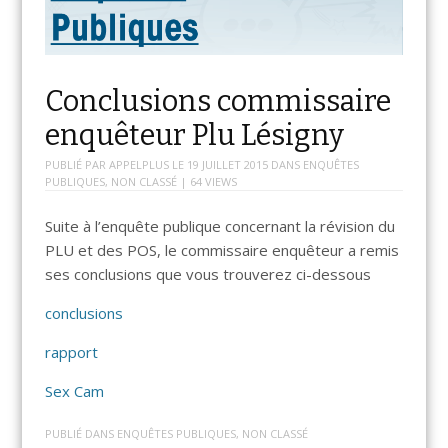
Conclusions commissaire
enquêteur Plu Lésigny
PUBLIÉ PAR
APPELPLUS
LE
19 JUILLET 2015
DANS
ENQUÊTES
PUBLIQUES
,
NON CLASSÉ
| 64 VIEWS
Suite à l’enquête publique concernant la révision du
PLU et des POS, le commissaire enquêteur a remis
ses conclusions que vous trouverez ci-dessous
conclusions
rapport
Sex Cam
PUBLIÉ DANS
ENQUÊTES PUBLIQUES
,
NON CLASSÉ