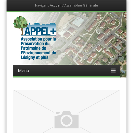
Naviger :
Accueil
/
Assemblée Générale
Menu
Sauter jusqu'au contenu
Appel +
Association pour la Préservation du Patrimoine, de
Menu
l'Environnement de Lésigny et plus
Sauter jusqu'au contenu